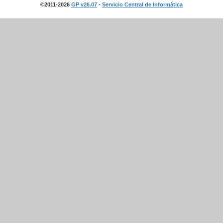
©2011-2026
GP v26.07
-
Servicio Central de Informática