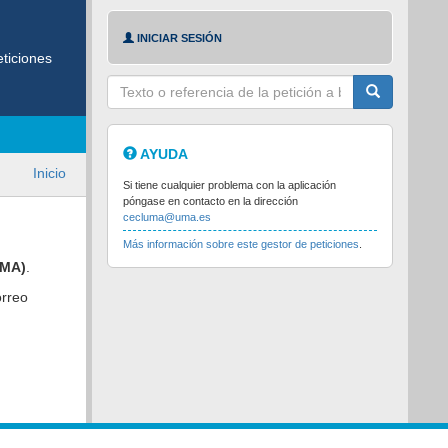
INICIAR SESIÓN
ticiones
Texto
a
buscar
AYUDA
Inicio
Si tiene cualquier problema con la aplicación
póngase en contacto en la dirección
cecluma@uma.es
Más información sobre este gestor de peticiones
.
UMA)
.
orreo