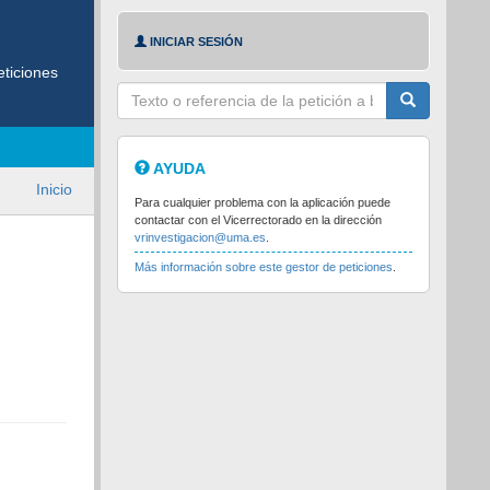
INICIAR SESIÓN
eticiones
Texto
a
buscar
AYUDA
Inicio
Para cualquier problema con la aplicación puede
contactar con el Vicerrectorado en la dirección
vrinvestigacion@uma.es
.
Más información sobre este gestor de peticiones
.