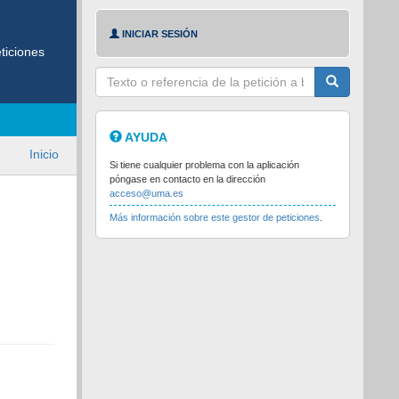
INICIAR SESIÓN
ticiones
Texto
a
buscar
AYUDA
Inicio
Si tiene cualquier problema con la aplicación
póngase en contacto en la dirección
acceso@uma.es
Más información sobre este gestor de peticiones
.