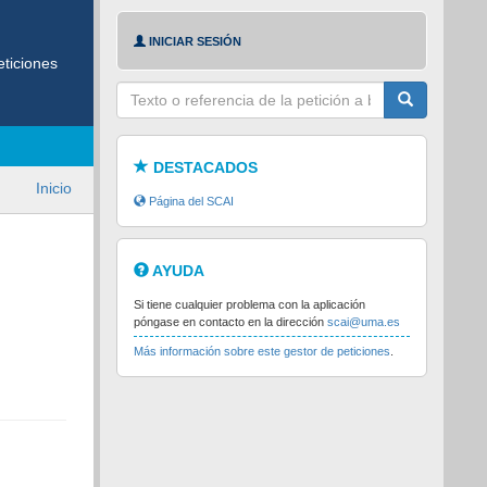
INICIAR SESIÓN
ticiones
Texto
a
buscar
DESTACADOS
Inicio
Página del SCAI
AYUDA
Si tiene cualquier problema con la aplicación
póngase en contacto en la dirección
scai@uma.es
Más información sobre este gestor de peticiones
.