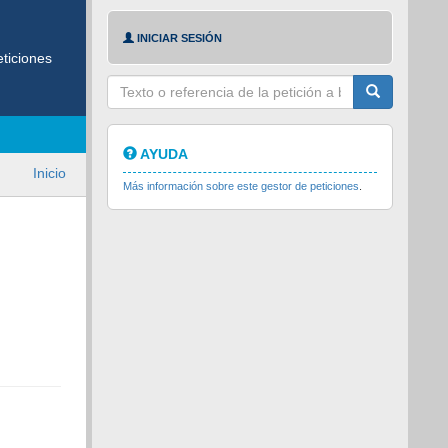
INICIAR SESIÓN
ticiones
Texto
a
buscar
AYUDA
Inicio
Más información sobre este gestor de peticiones
.