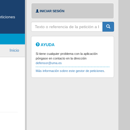
INICIAR SESIÓN
ticiones
Texto
a
buscar
AYUDA
Inicio
Si tiene cualquier problema con la aplicación
póngase en contacto en la dirección
defensor@uma.es
Más información sobre este gestor de peticiones
.