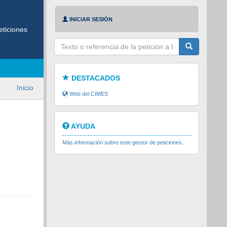
INICIAR SESIÓN
eticiones
Texto
a
buscar
DESTACADOS
Inicio
Web del CIMES
AYUDA
Más información sobre este gestor de peticiones
.