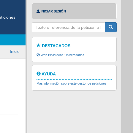
INICIAR SESIÓN
ticiones
Texto
a
buscar
DESTACADOS
Inicio
Web Bibliotecas Universitarias
AYUDA
Más información sobre este gestor de peticiones
.